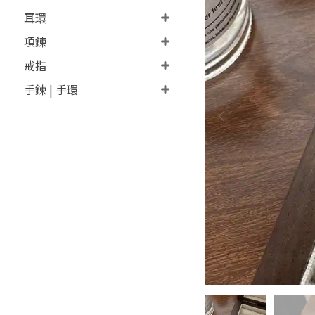
耳環
項鍊
戒指
手鍊 | 手環