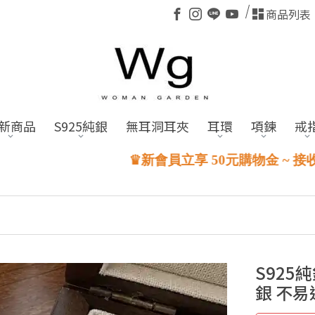
商品列表
新商品
S925純銀
無耳洞耳夾
耳環
項鍊
戒
♛新會員立享 50元購物金 ~ 接收購物金☺
S925
銀 不易