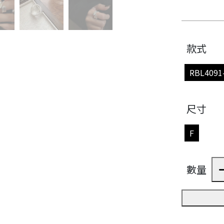
款式
RBL4091
尺寸
F
數量