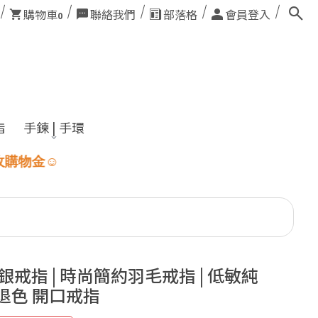
購物車
聯絡我們
部落格
會員登入
0
指
手鍊 | 手環
純銀戒指 | 時尚簡約羽毛戒指 | 低敏純
退色 開口戒指