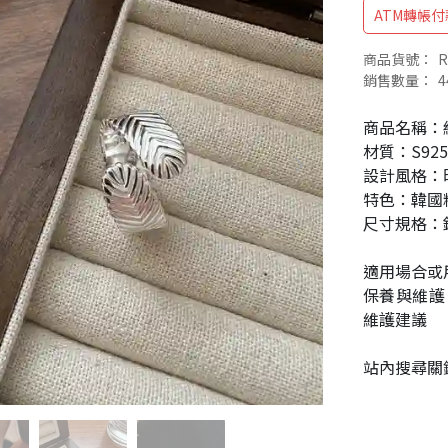
ATM轉帳付
商品貨號：
R
銷售數量：
4
商品名稱：
材質：S92
設計風格：
特色：韓國
尺寸規格：
適用場合或
保養與維護
維護建議
站內搜尋關鍵