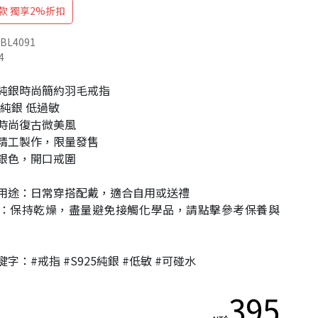
款 獨享2%折扣
BL4091
4
純銀時尚簡約羽毛戒指
5純銀 低過敏
時尚復古微美風
精工製作，限量發售
銀色，開口戒圍
用途：日常穿搭配戴，適合自用或送禮
：保持乾燥，盡量避免接觸化學品，請點擊參考保養與
字：#戒指 #S925純銀 #低敏 #可碰水
395