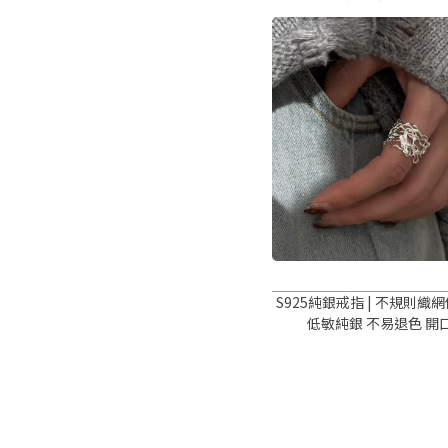
S925純銀戒指 | 不規則織網
低敏純銀 不易退色 開