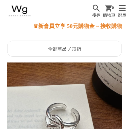
0
搜尋
購物車
選單
♛新會員立享 50元購物金 ~ 接收購物金☺
全部商品
戒指
S