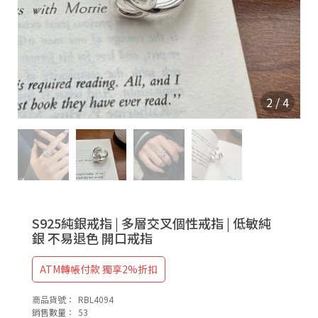
9
2
5
2
/
4
S925純銀戒指 | 多層交叉個性戒指 | 低敏純
銀 不易退色 開口戒指
ATM轉帳付款 獨享2%折扣
商品貨號：
RBL4094
銷售數量：
53