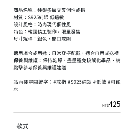
商品名稱：純銀多層交叉個性戒指
材質：S925純銀 低過敏
設計風格：時尚現代個性風
特色：韓國精工製作，限量發售
尺寸規格：銀色，開口戒圍
適用場合或用途：日常穿搭配戴，適合自用或送禮
保養與維護：保持乾燥，盡量避免接觸化學品，請
點擊參考保養與維護建議
|
站內搜尋關鍵字：#戒指 #S925純銀 #低敏 #可碰
水
425
NT$
款式