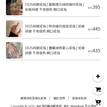
S925純銀戒指 | 甜酷煙花線條幾何戒指 | 
395
NT$
低敏純銀 不易退色 開口戒指
C
o
p
y
S925純銀戒指 | 時尚幾何造型戒指 | 低敏
445
r
NT$
純銀 不易退色 開口戒指
i
g
h
t
S925純銀戒指 | 疊戴線條愛心戒指 | 低敏
435
©
NT$
純銀 不易退色 開口戒指
2
0
2
6
g
流
行
飾
品
配
件
服務條款及隱私政策
關於我們
退換貨政策
店
Copyright ©
2026
Wg 流行飾品配件店
基於
shopstore
平台提供
基