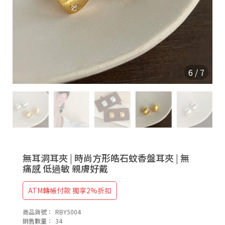
9
2
5
6
/
7
無耳洞耳夾 | 時尚方形皓石蚊香盤耳夾 | 無
痛感 低過敏 親膚好戴
ATM轉帳付款 獨享2%折扣
商品貨號：
RBY5004
銷售數量：
34