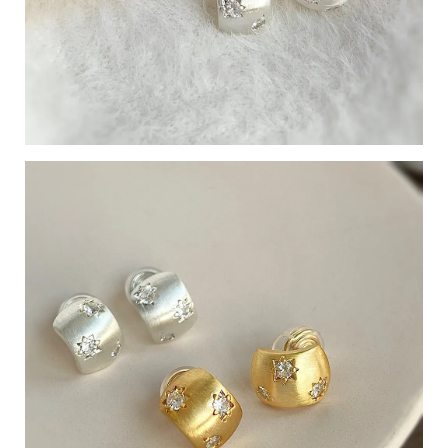
C
o
p
y
r
i
g
h
t
©
2
0
2
6
g
流
行
飾
品
配
件
店
基