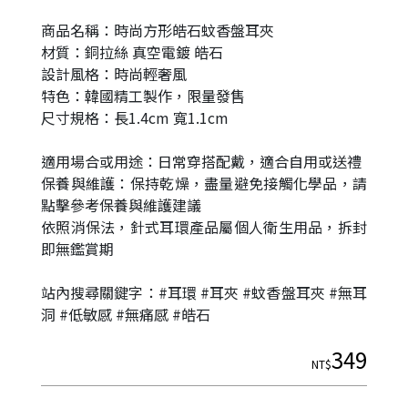
商品名稱：時尚方形皓石蚊香盤耳夾
材質：銅拉絲 真空電鍍 皓石
設計風格：時尚輕奢風
特色：韓國精工製作，限量發售
尺寸規格：長1.4cm 寬1.1cm
適用場合或用途：日常穿搭配戴，適合自用或送禮
保養與維護：保持乾燥，盡量避免接觸化學品，請
點擊參考保養與維護建議
依照消保法，針式耳環產品屬個人衛生用品，拆封
|
即無鑑賞期
站內搜尋關鍵字：#耳環 #耳夾 #蚊香盤耳夾 #無耳
洞 #低敏感 #無痛感 #皓石
349
NT$