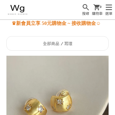
0
搜尋
購物車
選單
♛新會員立享 50元購物金 ~ 接收購物金☺
全部商品
耳環
S