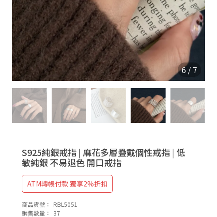
9
2
5
6
/
7
S925純銀戒指 | 麻花多層疊戴個性戒指 | 低
敏純銀 不易退色 開口戒指
ATM轉帳付款 獨享2%折扣
商品貨號：
RBL5051
銷售數量：
37