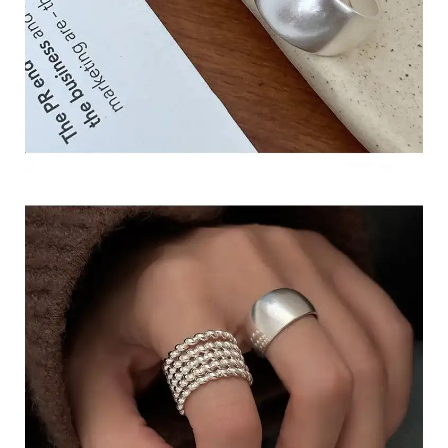
C
o
p
y
r
i
g
h
t
©
2
0
2
6
g
流
行
飾
品
配
件
店
基