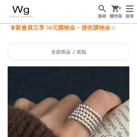
0
搜尋
購物車
選單
立享 50元購物金 ~ 接收購物金☺
全部商品
戒指
S