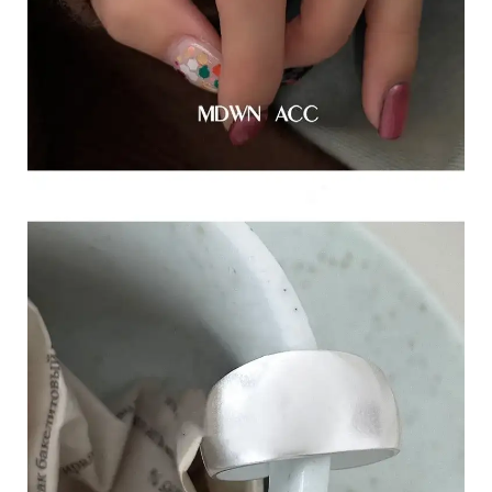
於
s
h
o
p
s
t
o
r
e
平
台
提
供