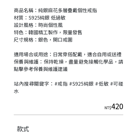
商品名稱：純銀麻花多層疊戴個性戒指
材質：S925純銀 低過敏
設計風格：時尚個性風
特色：韓國精工製作，限量發售
尺寸規格：銀色，開口戒圍
適用場合或用途：日常穿搭配戴，適合自用或送禮
保養與維護：保持乾燥，盡量避免接觸化學品，請
點擊參考保養與維護建議
|
站內搜尋關鍵字：#戒指 #S925純銀 #低敏 #可碰
水
420
NT$
款式