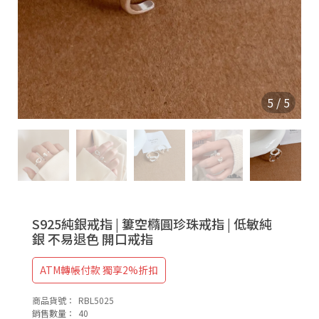
9
2
5
5
/
5
S925純銀戒指 | 簍空橢圓珍珠戒指 | 低敏純
銀 不易退色 開口戒指
ATM轉帳付款 獨享2%折扣
商品貨號：
RBL5025
銷售數量：
40