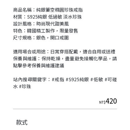
商品名稱：純銀簍空橢圓珍珠戒指
材質：S925純銀 低過敏 淡水珍珠
設計風格：時尚現代甜美風
特色：韓國精工製作，限量發售
尺寸規格：銀色，開口戒圍
適用場合或用途：日常穿搭配戴，適合自用或送禮
保養與維護：保持乾燥，盡量避免接觸化學品，請
點擊參考保養與維護建議
|
站內搜尋關鍵字：#戒指 #S925純銀 #低敏 #可碰
水 #珍珠
420
NT$
款式