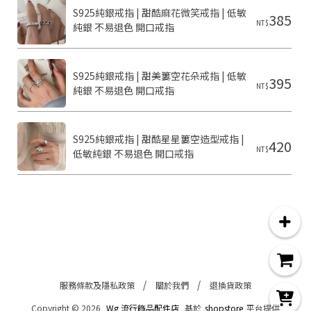
S925純銀戒指 | 甜酷麻花微笑戒指 | 低敏
385
NT$
純銀 不易退色 開口戒指
C
o
p
y
S925純銀戒指 | 甜美簍空花朵戒指 | 低敏
395
r
NT$
純銀 不易退色 開口戒指
i
g
h
t
S925純銀戒指 | 甜酷星星簍空造型戒指 | 
420
©
NT$
低敏純銀 不易退色 開口戒指
2
0
2
6
g
流
行
飾
品
配
件
服務條款及隱私政策
關於我們
退換貨政策
店
Copyright ©
2026
Wg 流行飾品配件店
基於
shopstore
平台提供
基