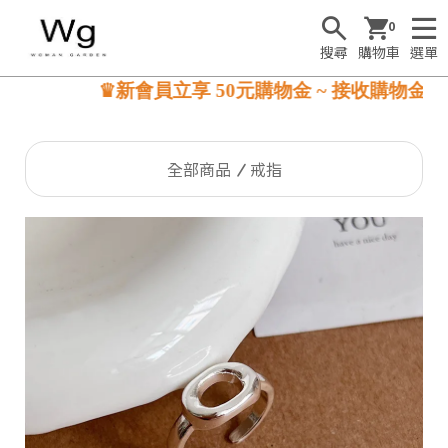
0
搜尋
購物車
選單
♛新會員立享 50元購物金 ~ 接收購物金☺
全部商品
戒指
S