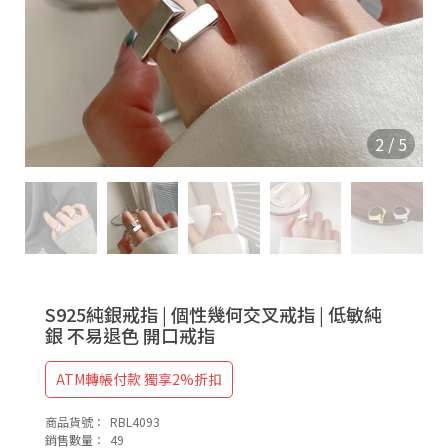
9
2
5
2
/
5
S925純銀戒指 | 個性幾何交叉戒指 | 低敏純
銀 不易退色 開口戒指
ATM轉帳付款 獨享2%折扣
商品貨號：
RBL4093
銷售數量：
49