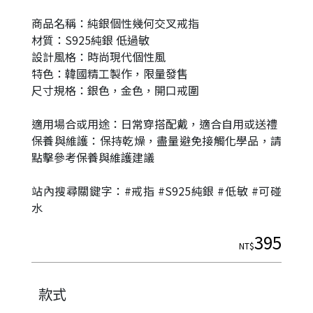
商品名稱：純銀個性幾何交叉戒指
材質：S925純銀 低過敏
設計風格：時尚現代個性風
特色：韓國精工製作，限量發售
尺寸規格：銀色，金色，開口戒圍
適用場合或用途：日常穿搭配戴，適合自用或送禮
保養與維護：保持乾燥，盡量避免接觸化學品，請
點擊參考保養與維護建議
|
站內搜尋關鍵字：#戒指 #S925純銀 #低敏 #可碰
水
395
NT$
款式