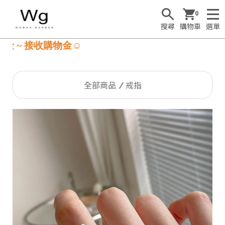
0
搜尋
購物車
選單
 ~ 接收購物金☺
全部商品
戒指
S