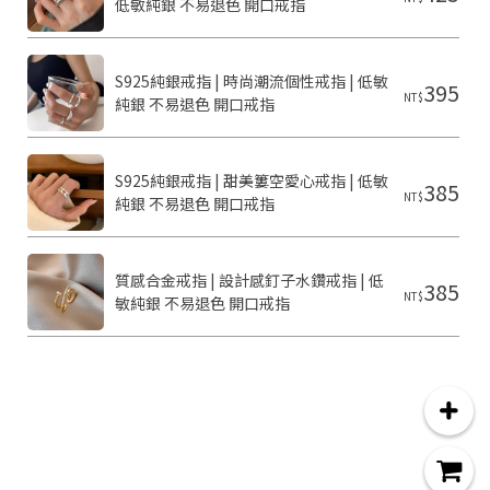
低敏純銀 不易退色 開口戒指
C
o
S925純銀戒指 | 時尚潮流個性戒指 | 低敏
395
p
NT$
純銀 不易退色 開口戒指
y
r
i
g
S925純銀戒指 | 甜美簍空愛心戒指 | 低敏
385
h
NT$
純銀 不易退色 開口戒指
t
©
2
0
質感合金戒指 | 設計感釘子水鑽戒指 | 低
2
385
NT$
6
敏純銀 不易退色 開口戒指
g
流
行
飾
品
配
件
店
基