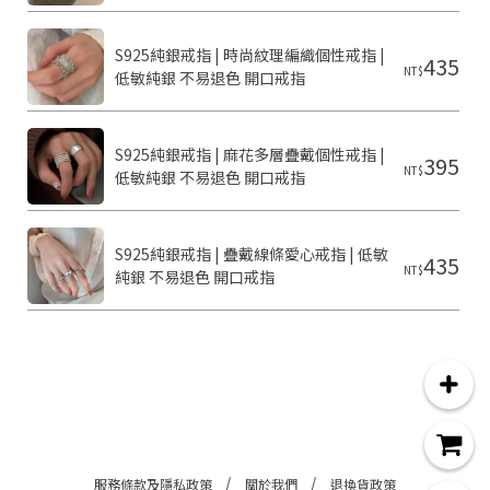
S925純銀戒指 | 時尚紋理編織個性戒指 | 
C
435
NT$
低敏純銀 不易退色 開口戒指
o
p
y
r
i
S925純銀戒指 | 麻花多層疊戴個性戒指 | 
395
g
NT$
低敏純銀 不易退色 開口戒指
h
t
©
2
S925純銀戒指 | 疊戴線條愛心戒指 | 低敏
435
0
NT$
純銀 不易退色 開口戒指
2
6
g
流
行
飾
品
配
件
店
服務條款及隱私政策
關於我們
退換貨政策
基