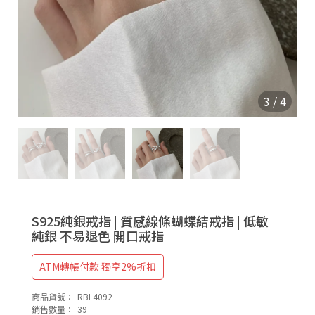
9
2
5
3
/
4
S925純銀戒指 | 質感線條蝴蝶結戒指 | 低敏
純銀 不易退色 開口戒指
ATM轉帳付款 獨享2%折扣
商品貨號：
RBL4092
銷售數量：
39