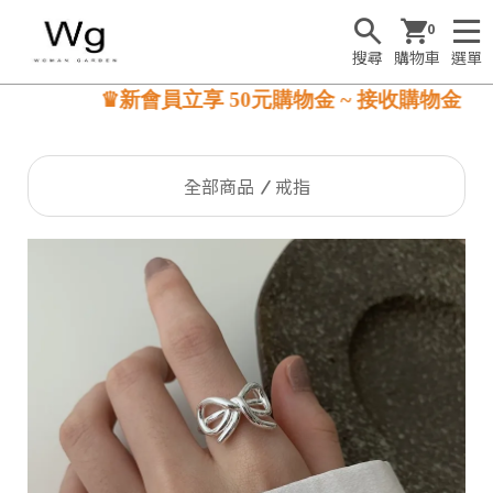
0
搜尋
購物車
選單
♛新會員立享 50元購物金 ~ 接收購物金☺
全部商品
戒指
S