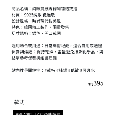
商品名稱：純銀質感線條蝴蝶結戒指
材質：S925純銀 低過敏
設計風格：時尚現代甜美風
特色：韓國精工製作，限量發售
尺寸規格：銀色，開口戒圍
適用場合或用途：日常穿搭配戴，適合自用或送禮
保養與維護：保持乾燥，盡量避免接觸化學品，請
點擊參考保養與維護建議
|
站內搜尋關鍵字：#戒指 #純銀 #低敏 #可碰水
395
NT$
款式
RBL4092-JZ7235蝴蝶結