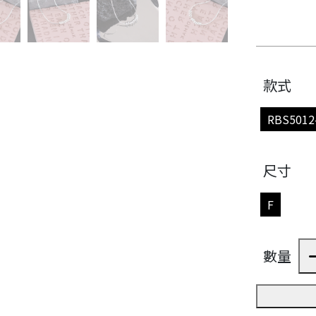
款式
RBS5012
尺寸
F
數量