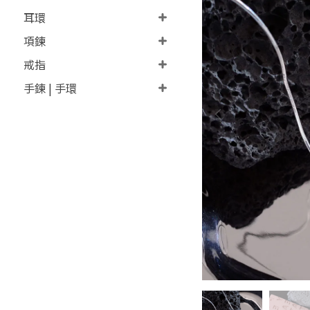
耳環
項鍊
戒指
手鍊 | 手環