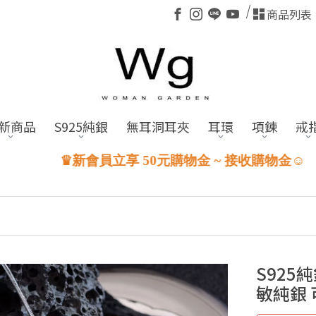
商品列表
新商品
S925純銀
無耳洞耳夾
耳環
項鍊
戒
購物金 ~ 接收購物金☺
S925
敏純銀 