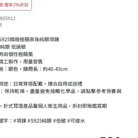
款 獨享2%折扣
BS5012
8
S925精緻極簡串珠純銀項鍊
5純銀 低過敏
時尚個性極簡風
精工製作，限量發售
：銀色，鍊周長：約40-45cm
用途：日常穿搭配戴，適合自用或送禮
：保持乾燥，盡量避免接觸化學品，請點擊參考保養與
，針式耳環產品屬個人衛生用品，拆封即無鑑賞期
字：#項鍊 #S925純銀 #低敏 #可碰水