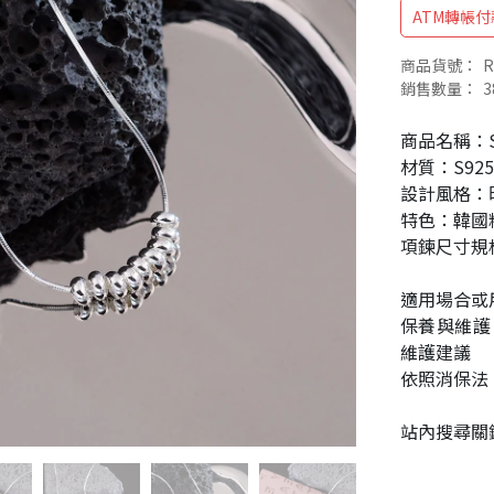
ATM轉帳付
商品貨號：
R
銷售數量：
3
商品名稱：
材質：S92
設計風格：
特色：韓國
項鍊尺寸規格
適用場合或
保養與維護
維護建議
依照消保法
站內搜尋關鍵