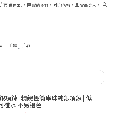
購物車
聯絡我們
部落格
會員登入
0
指
手鍊 | 手環
純銀項鍊 | 精緻極簡串珠純銀項鍊 | 低
可碰水 不易退色