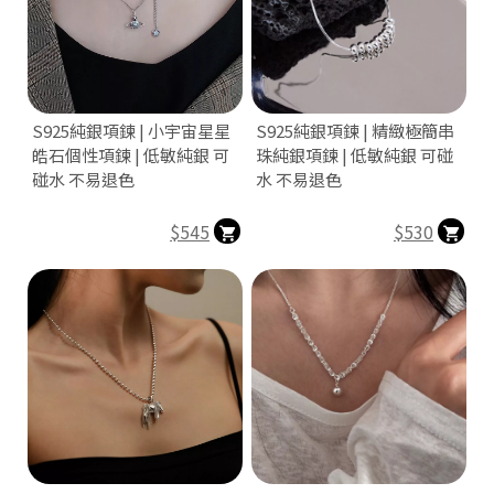
於
s
h
o
p
s
t
S925純銀項鍊 | 小宇宙星星
S925純銀項鍊 | 精緻極簡串
o
皓石個性項鍊 | 低敏純銀 可
珠純銀項鍊 | 低敏純銀 可碰
r
碰水 不易退色
水 不易退色
e
平
台
$545
$530
提
供