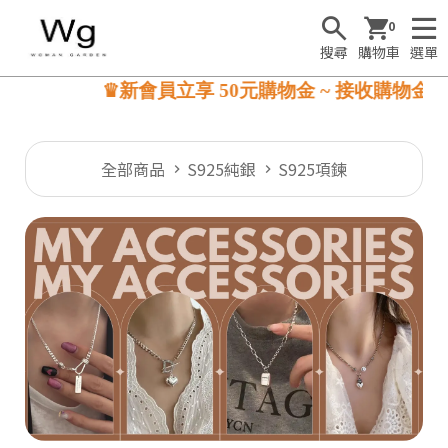
0
搜尋
購物車
選單
♛新會員立享 50元購物金 ~ 接收購物金☺
全部商品
S925純銀
S925項鍊
S