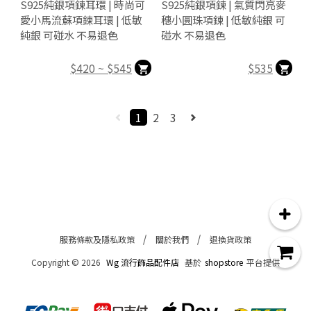
S925純銀項鍊耳環 | 時尚可
S925純銀項鍊 | 氣質閃亮麥
愛小馬流蘇項鍊耳環 | 低敏
穗小圓珠項鍊 | 低敏純銀 可
純銀 可碰水 不易退色
碰水 不易退色
$420 ~ $545
$535
1
2
3
服務條款及隱私政策
關於我們
退換貨政策
Copyright ©
2026
Wg 流行飾品配件店
基於
shopstore
平台提供