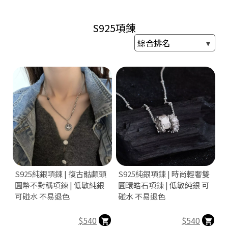
9
2
S925項鍊
5
S925純銀項鍊 | 復古骷顱頭
S925純銀項鍊 | 時尚輕奢雙
圓幣不對稱項鍊 | 低敏純銀
圓環皓石項鍊 | 低敏純銀 可
可碰水 不易退色
碰水 不易退色
$540
$540