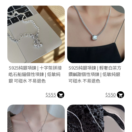
C
o
p
y
r
i
g
h
t
©
2
S925純銀項鍊 | 十字架拼接
S925純銀項鍊 | 輕奢白茶方
0
皓石船錨個性項鍊 | 低敏純
鑽鹹甜個性項鍊 | 低敏純銀
2
銀 可碰水 不易退色
可碰水 不易退色
6
g
$555
$550
流
行
飾
品
配
件
店
基