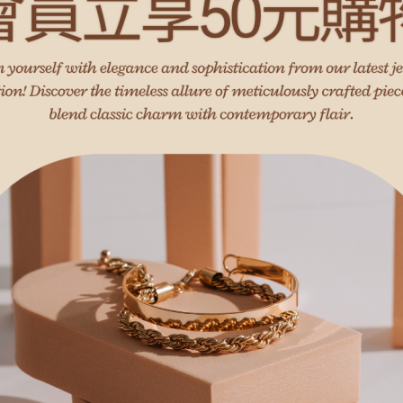
349
| 無痛感 低過敏 親膚好戴
NT$