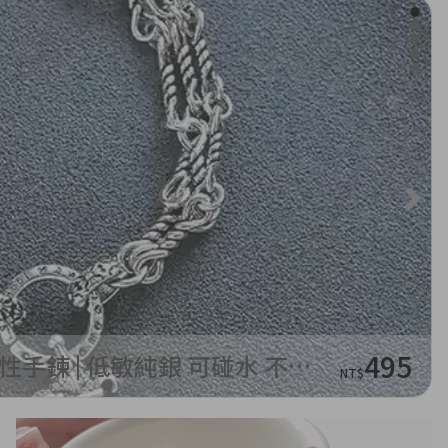
495
S925純銀手鍊 | 十字架拼接皓石船錨個性手鍊 | 低敏純銀 可碰水 不易退色
NT$