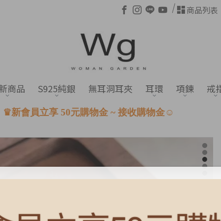
商品列表
新商品
S925純銀
無耳洞耳夾
耳環
項鍊
戒
接收購物金☺