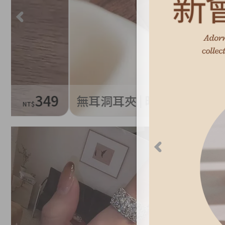
9
無耳洞耳夾 | 時尚氣質珍珠蚊香盤耳夾 