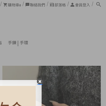
購物車
聯絡我們
部落格
會員登入
0
指
手鍊 | 手環